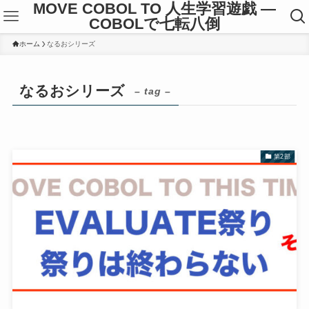
MOVE COBOL TO 人生学習遊戯 ―
COBOLで七転八倒
ホーム
なるおシリーズ
なるおシリーズ
– tag –
第2部