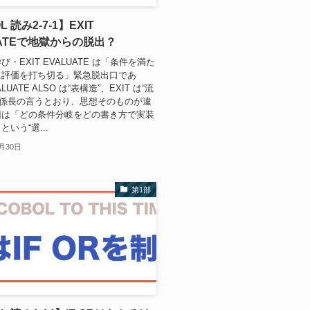
 読み2-7-1】EXIT
UATEで地獄からの脱出？
び・EXIT EVALUATE は「条件を満た
に評価を打ち切る」緊急脱出口であ
UATE ALSO は“表構造”、EXIT は“流
─係長の言うとおり、思想そのものが違
回は「どの条件分岐をどの書き方で実装
いう“選...
2月30日
第1部