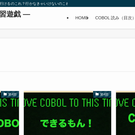
。行けるのこれ？行かなきゃいけないのこれ？
学習遊戯 ―
HOME
COBOL 読み（目次
第4部
第4部