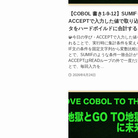
【COBOL 書き1-9-12】SUM
ACCEPTで入力した値で取り
タをハードボイルドに合計する
🧩今日の学び・ACCEPTで入力した
れることで、実行時に集計条件を変え
IF文の条件を固定文字列から変数比較
とで、SUMIFのような条件一致合計
ACCEPTはREADループの外で一度
とで、毎回入力を...
2026年6月24日