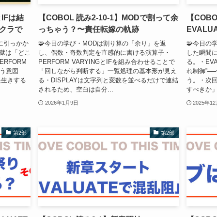
とIFは結
【COBOL 読み2-10-1】MODで割って余
【COBOL
クラで
っちゃう？〜責任転嫁の軌跡
EVAL
に引っかか
🧩今日の学び・MODは割り算の「余り」を返
🧩今日の学
地獄は「どこ
し、偶数・奇数判定を直感的に書ける演算子・
した瞬間
ERFORM
PERFORM VARYINGとIFを組み合わせることで
る。・EVAL
いう意図
「回しながら判断する」一覧処理の基本形が見え
れ制御”─
長生きする
る・DISPLAYは文字列と変数を並べるだけで連結
う。・次
されるため、空白は自分...
すべきか」と
2026年1月9日
2025年1
第2部
第2部