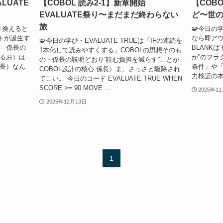
LUATE
【COBOL 読み2-1】新章開始
【COBO
EVALUATE祭り〜まだまだ終わらない
ど〜世
旅
書き換えると
🧩今日の
トが誕生す
なら即アウ
🧩今日の学び・EVALUATE TRUEは「IFの連続を
──係長の
BLANK
1本化して読みやすくする」COBOLの思想そのも
なるお）は
か”のフラ
の・係長の説明どおり“読む負担を減らす”ことが
係長）なん
条件」や
COBOL設計の核心 係長）ま、さっさと駆除され
力検証の本質
てこい。 今日のコード EVALUATE TRUE WHEN
SCORE >= 90 MOVE ...
2025年1
2025年12月13日
1