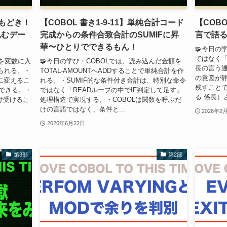
IFもどき！
【COBOL 書き1-9-11】単純合計コード
【COBO
込むデー
完成からの条件合致合計のSUMIFに昇
言で語
華〜ひとりでできるもん！
🧩今日の
ではなく
値を変数に入
🧩今日の学び・COBOLでは、読み込んだ金額を
長の言う
られる。・
TOTAL-AMOUNTへADDすることで単純合計を作
の意図が
に変えるこ
れる。・SUMIF的な条件付き合計は、特別な命令
残すことで
ができる。・
ではなく「READループの中でIF判定して足す」
る 係長）さ
だけ受けるこ
処理構造で実現する。・COBOLは関数を呼ぶだ
けの言語ではなく、条件と...
2026年2
2026年6月22日
第3部
第2部