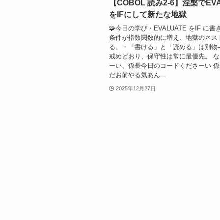
【COBOL 読み2-6】涅槃でEVA
をIFにして新たな地獄
🧩今日の学び・EVALUATE をIF に
条件が指数関数的に増え、地獄のネス
る。・「書ける」と「読める」は別物
戒めどおり、保守性は常に最優先。 
ーい、係長今日のコードくださーい 
だお前やる気あん...
2025年12月27日