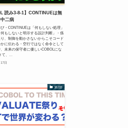
L 読み3-8-1】CONTINUEは無
る中二病
学び・CONTINUEは「何もしない処理」
「何もしないと明示する設計判断」・係
通り、制御を動かさないからこそコード
静かに伝わる・空行ではなく命令として
、未来の保守者に優しいCOBOLにな
て、...
月17日
第2部