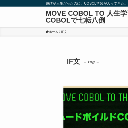
遊びが人生だったのに、COBOL学習が入ってきた
MOVE COBOL TO 人生
COBOLで七転八倒
ホーム
IF文
IF文
– tag –