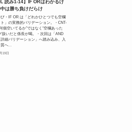
L 読み1-14】IF ORはわかるけ
の中は勝ち負けだらけ
学び・IF OR は「どれかひとつでも空欄
ト」の実務的バリデーション。・CNT-
は“何個空いてるか”ではなく“空欄あった
グ扱いだと係長が喝。・次回は「AND
「詳細バリデーション」へ踏み込み、入
へ...
1月19日