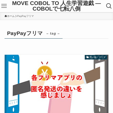
MOVE COBOL TO 人生学習遊戯 ―
COBOLで七転八倒
ホーム
PayPayフリマ
PayPayフリマ
– tag –
買い物・フリマ