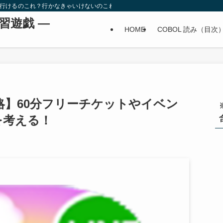
。行けるのこれ？行かなきゃいけないのこれ？
学習遊戯 ―
HOME
COBOL 読み（目次
攻略】60分フリーチケットやイベン
を考える！