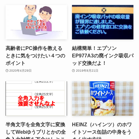
高齢者にPC操作を教える
結構簡単！エプソン
ときに気をつけたい４つの
EP977A3の廃インク吸収パ
ポイント
ッド交換だよ！
2020年4月29日
2019年8月21日
半角文字を全角文字に変換
HEINZ（ハインツ）のホワ
してWebゆうプリとかの全
イトソース缶詰の中身をう