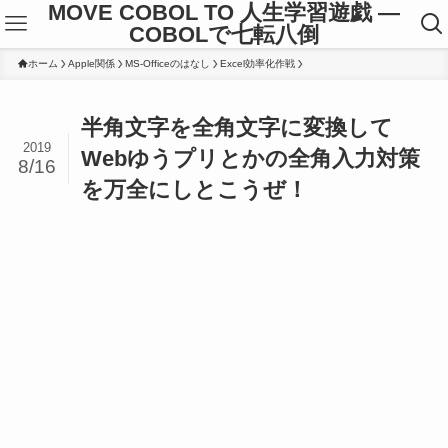
MOVE COBOL TO 人生学習遊戯 ―
COBOLで七転八倒
ホーム
Apple関係
MS-Officeのはなし
Excel効率化作戦
半角文字を全角文字に変換して
2019
Webゆうプリとかの全角入力対策
8/16
を万全にしとこうぜ！