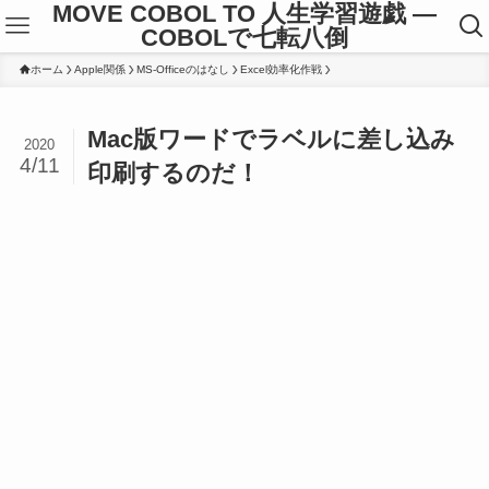
MOVE COBOL TO 人生学習遊戯 ―
COBOLで七転八倒
ホーム
Apple関係
MS-Officeのはなし
Excel効率化作戦
Mac版ワードでラベルに差し込み
2020
4/11
印刷するのだ！