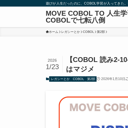
遊びが人生だったのに、COBOL学習が入ってきた
MOVE COBOL TO 人生
COBOLで七転八倒
ホーム
レガシーとか
COBOL
第2部
【COBOL 読み2-1
2026
1/23
はマジメ
2026年1月10日
レガシーとか
COBOL
第2部