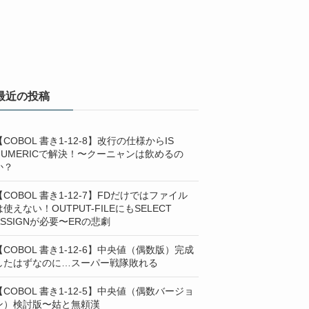
最近の投稿
【COBOL 書き1-12-8】改行の仕様からIS
NUMERICで解決！〜クーニャンは飲めるの
か？
【COBOL 書き1-12-7】FDだけではファイル
は使えない！OUTPUT-FILEにもSELECT
ASSIGNが必要〜ERの悲劇
【COBOL 書き1-12-6】中央値（偶数版）完成
したはずなのに…スーパー戦隊敗れる
【COBOL 書き1-12-5】中央値（偶数バージョ
ン）検討版〜姑と無頼漢