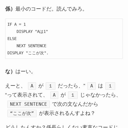
係）
最小のコードだ。読んでみろ。
IF A = 1

    DISPLAY "Aは1"

ELSE

    NEXT SENTENCE

DISPLAY "ここが次".
な）
はーい。
えーと、
が
だったら、”
は
A
１
A
１
“って表示されて、
が
じゃなかったら、
A
１
で次の文なんだから
NEXT SENTENCE
が表示されるんすよね？
“ここが次”
どうしたんすか？係長らしくない素直なコードじ