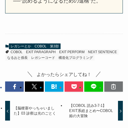
──“読めるようになるための遺構”だ。
レガシーとか
COBOL
第3部
COBOL
EXIT PARAGRAPH
EXIT PERFORM
NEXT SENTENCE
なるおと係長
レガシーコード
構造化プログラミング
よかったらシェアしてね！
【COBOL 読み3-7-1】
【脳梗塞やっちゃいまし
EXIT系総まとめ〜COBOL
た】03 診察は光のごとく
姫の大冒険