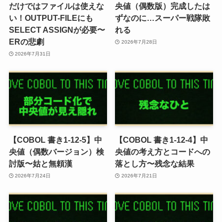
だけではファイルは使えな
央値（偶数版）完成したは
い！OUTPUT-FILEにも
ずなのに…スーパー戦隊敗
SELECT ASSIGNが必要〜
れる
ERの悲劇
2026年7月28日
2026年7月31日
【COBOL 書き1-12-5】中
【COBOL 書き1-12-4】中
央値（偶数バージョン）検
央値の考え方とコードへの
討版〜姑と無頼漢
落とし方〜残念な結果
2026年7月24日
2026年7月21日