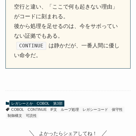
空行と違い、「ここで何も起きない理由」
がコードに刻まれる。
後から処理を足せるのは、今をサボってい
ない証拠でもある。
は静かだが、一番人間に優し
CONTINUE
い命令だ。
レガシーとか
COBOL
第3部
COBOL
CONTINUE
IF文
ループ処理
レガシーコード
保守性
制御構文
可読性
よかったらシェアしてね！