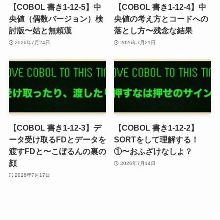
【COBOL 書き1-12-5】中
【COBOL 書き1-12-4】中
央値（偶数バージョン）検
央値の考え方とコードへの
討版〜姑と無頼漢
落とし方〜残念な結果
2026年7月24日
2026年7月21日
【COBOL 書き1-12-3】デ
【COBOL 書き1-12-2】
ータ受け取るFDとデータを
SORTをして理解する！
渡すFDと〜こぼるんの裏の
①〜おふざけなしよ？
顔
2026年7月14日
2026年7月17日