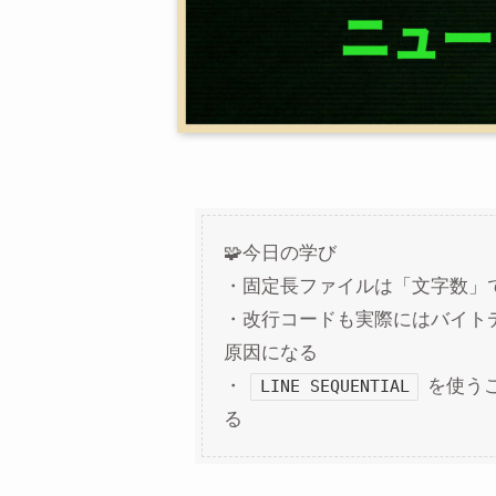
🧩今日の学び
・固定長ファイルは「文字数」
・改行コードも実際にはバイト
原因になる
・
を使う
LINE SEQUENTIAL
る