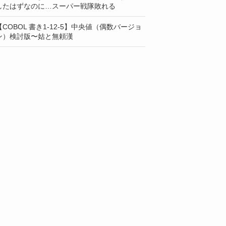
したはずなのに…スーパー戦隊敗れる
【COBOL 書き1-12-5】中央値（偶数バージョ
ン）検討版〜姑と無頼漢