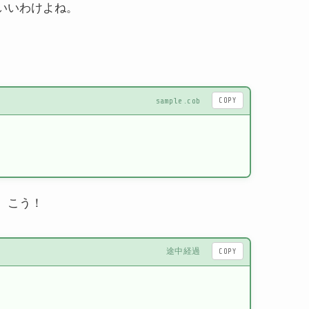
いいわけよね。
COPY
sample.cob
、こう！
COPY
途中経過