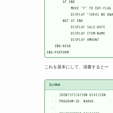
        AT END

            MOVE "Y" TO EOF-FLAG

            DISPLAY "SEKAI NO OWA
        NOT AT END

            DISPLAY SALE-DATE

            DISPLAY ITEM-NAME

            DISPLAY AMOUNT

    END-READ

これを基本にして、清書するとー
📝
COBOL
  1
  2
  3