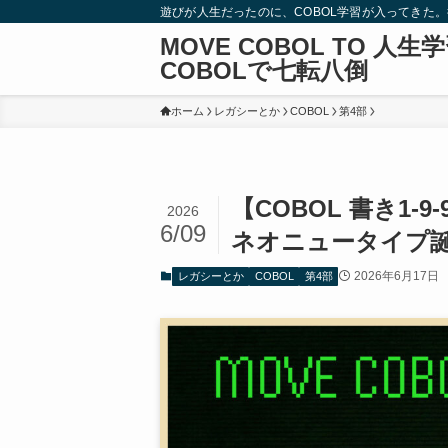
遊びが人生だったのに、COBOL学習が入ってきた
MOVE COBOL TO 人生
COBOLで七転八倒
ホーム
レガシーとか
COBOL
第4部
【COBOL 書き1-
2026
6/09
ネオニュータイプ
2026年6月17日
レガシーとか
COBOL
第4部