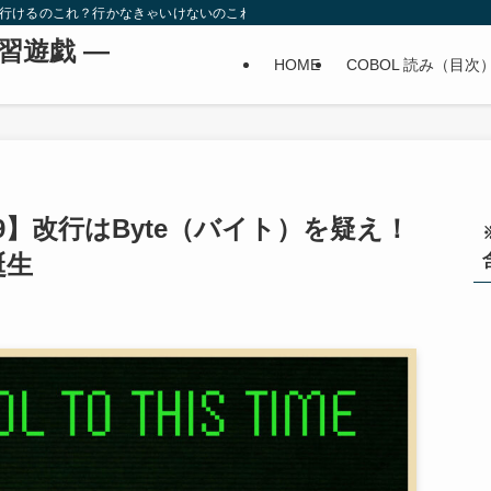
。行けるのこれ？行かなきゃいけないのこれ？
学習遊戯 ―
HOME
COBOL 読み（目次
9-9】改行はByte（バイト）を疑え！
誕生