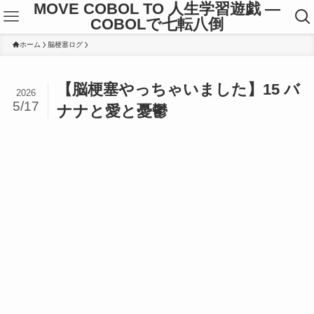
MOVE COBOL TO 人生学習遊戯 ―
COBOLで七転八倒
ホーム
脳梗塞ログ
【脳梗塞やっちゃいました】15 バ
2026
5/17
ナナと愛と憂鬱